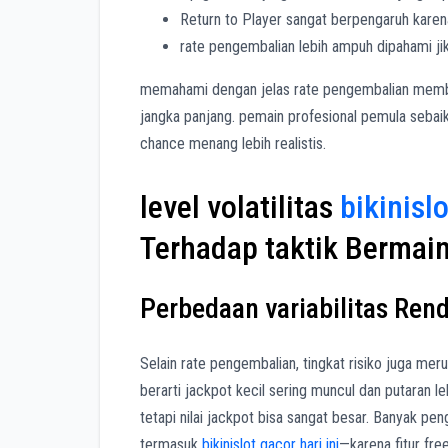
Return to Player sangat berpengaruh kare
rate pengembalian lebih ampuh dipahami ji
memahami dengan jelas rate pengembalian memb
jangka panjang. pemain profesional pemula seba
chance menang lebih realistis.
level volatilitas
bikinislo
Terhadap taktik Bermai
Perbedaan variabilitas Ren
Selain rate pengembalian, tingkat risiko juga mer
berarti jackpot kecil sering muncul dan putaran lebi
tetapi nilai jackpot bisa sangat besar. Banyak pe
termasuk
bikinislot gacor hari ini
—karena fitur fre