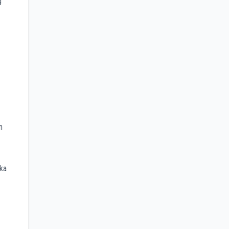
g
n
gka