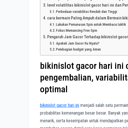
level volatilitas bikinislot gacor hari ini dan
Perbedaan variabilitas Rendah dan Tinggi
cara bermain Paling Ampuh dalam Bermain bikin
Lakukan Pemanasan Spin untuk Membaca taktik
Fokus Memancing Free Spin
Pengaruh Jam Gacor Terhadap bikinislot gacor 
Apakah Jam Gacor Itu Nyata?
Pembagian budget yang Aman
bikinislot gacor hari ini
pengembalian, variabili
optimal
bikinislot gacor hari ini
menjadi salah satu permain
probabilitas kemenangan besar besar. Banyak yang t
menarik, serta kesempatan untuk mendapatkan perkal