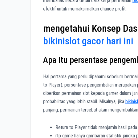
membahas secara detail cara kerja permainan
bik
efektif untuk memaksimalkan chance profit.
mengetahui Konsep Das
bikinislot gacor hari ini
Apa Itu persentase pengem
Hal pertama yang perlu dipahami sebelum berma
to Player). persentase pengembalian merupakan
diberikan permainan slot kepada gamer dalam jan
probabilitas yang lebih stabil. Misalnya, jika
bikinis
panjang, permainan tersebut akan mengembalika
Return to Player tidak menjamin hasil pada
rtp game hanya gambaran statistik jangka 