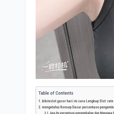
Table of Contents
bikinislot gacor hari ini cara Lengkap Slot: ra
mengetahui Konsep Dasar persentase pengembali
Apa Itu persentase pengembalian dan Mengapa 