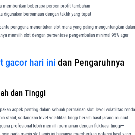
na memberikan beberapa persen profit tambahan
ka digunakan bersamaan dengan taktik yang tepat
antu pengguna menentukan slot mana yang paling menguntungkan dala
iknya memilih slot dengan persentase pengembalian minimal 95% agar
t gacor hari ini
dan Pengaruhnya
n
dah dan Tinggi
upakan aspek penting dalam sebuah permainan slot. level volatilitas rend
h stabil, sedangkan level volatilitas tinggi berarti hasil jarang muncul
ngguna profesional lebih memilih permainan dengan fluktuasi tinggi—
e spin pada mesin slot jenis ini biasanya memberikan potensi hasil yang