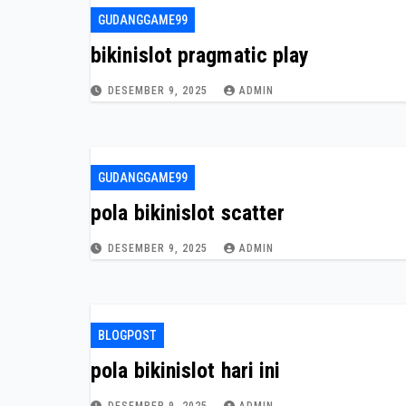
GUDANGGAME99
bikinislot pragmatic play
DESEMBER 9, 2025
ADMIN
GUDANGGAME99
pola bikinislot scatter
DESEMBER 9, 2025
ADMIN
BLOGPOST
pola bikinislot hari ini