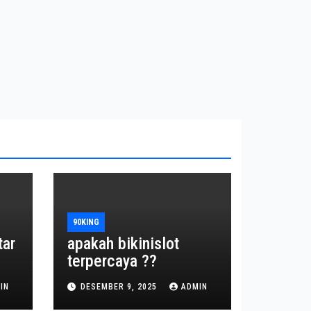
90KING
tar
apakah bikinislot
terpercaya ??
IN
DESEMBER 9, 2025
ADMIN