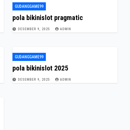
GUDANGGAME99
pola bikinislot pragmatic
DESEMBER 9, 2025
ADMIN
GUDANGGAME99
pola bikinislot 2025
DESEMBER 9, 2025
ADMIN