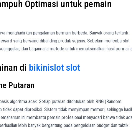
i ampuh Optimasi untuk pemain
inya menghadirkan pengalaman bermain berbeda. Banyak orang tertarik
si reward yang bersaing dibanding produk sejenis. Sebelum mencoba slot
, keunggulan, dan bagaimana metode untuk memaksimalkan hasil permaina
ainan di
bikinislot slot
me Putaran
asis algoritma acak. Setiap putaran ditentukan oleh RNG (Random
an tidak dapat diprediksi. Sistem tidak menyimpan memori, sehingga hasil
 Pemahaman ini membantu pemain profesional menyadari bahwa tidak ad
berhasilan lebih banyak bergantung pada pengelolaan budget dan taktik