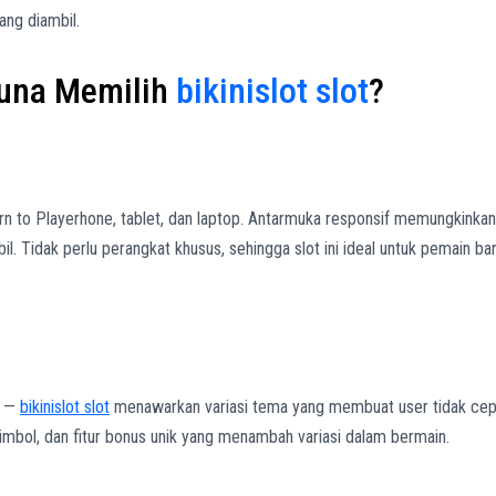
ang diambil.
una Memilih
bikinislot slot
?
rn to Playerhone, tablet, dan laptop. Antarmuka responsif memungkinkan
. Tidak perlu perangkat khusus, sehingga slot ini ideal untuk pemain ba
k —
bikinislot slot
menawarkan variasi tema yang membuat user tidak cep
 simbol, dan fitur bonus unik yang menambah variasi dalam bermain.