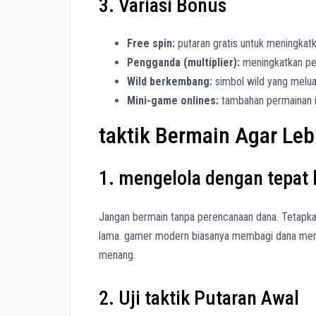
3. Variasi Bonus
Free spin:
putaran gratis untuk meningkat
Pengganda (multiplier):
meningkatkan pelu
Wild berkembang:
simbol wild yang melu
Mini-game onlines:
tambahan permainan 
taktik Bermain Agar Leb
1. mengelola dengan tepat 
Jangan bermain tanpa perencanaan dana. Tetapkan 
lama. gamer modern biasanya membagi dana menj
menang.
2. Uji taktik Putaran Awal