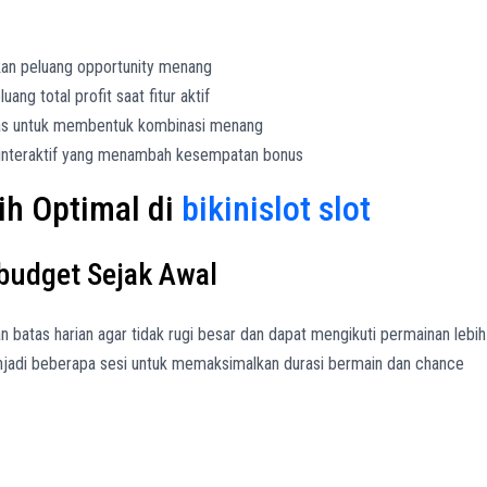
kan peluang opportunity menang
ang total profit saat fitur aktif
as untuk membentuk kombinasi menang
interaktif yang menambah kesempatan bonus
ih Optimal di
bikinislot slot
budget Sejak Awal
batas harian agar tidak rugi besar dan dapat mengikuti permainan lebih
adi beberapa sesi untuk memaksimalkan durasi bermain dan chance