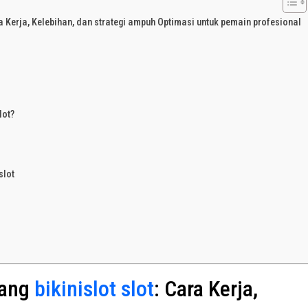
a Kerja, Kelebihan, dan strategi ampuh Optimasi untuk pemain profesional
lot?
slot
tang
bikinislot slot
: Cara Kerja,